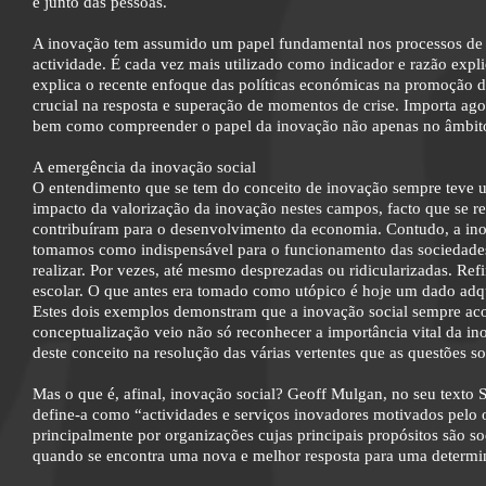
e junto das pessoas.
A inovação tem assumido um papel fundamental nos processos de 
actividade. É cada vez mais utilizado como indicador e razão expli
explica o recente enfoque das políticas económicas na promoção 
crucial na resposta e superação de momentos de crise. Importa ago
bem como compreender o papel da inovação não apenas no âmbit
A emergência da inovação social
O entendimento que se tem do conceito de inovação sempre teve um
impacto da valorização da inovação nestes campos, facto que se re
contribuíram para o desenvolvimento da economia. Contudo, a in
tomamos como indispensável para o funcionamento das sociedades 
realizar. Por vezes, até mesmo desprezadas ou ridicularizadas. Ref
escolar. O que antes era tomado como utópico é hoje um dado adqu
Estes dois exemplos demonstram que a inovação social sempre aco
conceptualização veio não só reconhecer a importância vital da i
deste conceito na resolução das várias vertentes que as questões s
Mas o que é, afinal, inovação social? Geoff Mulgan, no seu texto S
define-a como “actividades e serviços inovadores motivados pelo 
principalmente por organizações cujas principais propósitos são s
quando se encontra uma nova e melhor resposta para uma determina