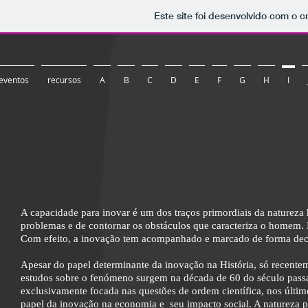
Este site foi desenvolvido com o c
eventos
recursos
A
B
C
D
E
F
G
H
I
A capacidade para inovar é um dos traços primordiais da natureza
problemas e de contornar os obstáculos que caracteriza o homem. 
Com efeito, a inovação tem acompanhado e marcado de forma dec
Apesar do papel determinante da inovação na História, só recentem
estudos sobre o fenómeno surgem na década de 60 do século pass
exclusivamente focada nas questões de ordem científica, nos últim
papel da inovação na economia e seu impacto social. A natureza plu